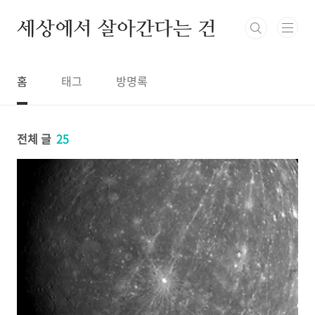
본문 바로가기
세상에서 살아간다는 건
홈
태그
방명록
전체 글
25