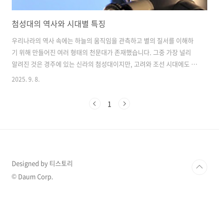
첨성대의 역사와 시대별 특징
우리나라의 역사 속에는 하늘의 움직임을 관측하고 별의 질서를 이해하
기 위해 만들어진 여러 형태의 천문대가 존재했습니다. 그중 가장 널리
알려진 것은 경주에 있는 신라의 첨성대이지만, 고려와 조선 시대에도 다
양한 기록과 유적이 남아 있습니다. 첨성대는 단순히 별을 바라보는 곳이
2025. 9. 8.
아니라 하늘의 뜻을 읽고, 농사와 정치, 종교적인 의식을 함께 수행하는
중요한 장소로 기능했습니다. 지금도 첨성대는 우리 민족의 과학적 전통
1
과 세계관을 보여주는 상징적인 건축물로 평가되고 있습니다. 고대의 제
천과 하늘 관측의 흔적역사시대 이전에는 첨성대에 대한 기록이 많지 않
지만, 강화도 마니산 참성단과 같은 제천 단에 관한 문헌이 전해집니다.
세종실록에는 단군이 하늘에 제를 올리던 장소로 마니산 참성단이 기록
되어 있으며, 일식과 ..
Designed by 티스토리
© Daum Corp.