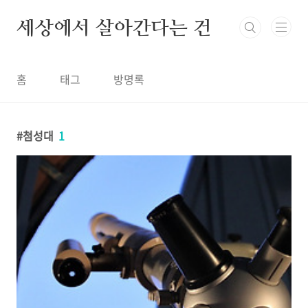
본문 바로가기
세상에서 살아간다는 건
홈
태그
방명록
첨성대
1