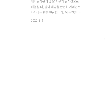
개기일식은 태양 달 지구가 일직선으로
배열될 때, 달이 태양을 완전히 가리면서
나타나는 천문 현상입니다. 이 순간은 낮
이 순식간에 밤처럼 어두워지고, 태양의
2025. 9. 6.
겉모습이 사라지며 평소에 볼 수 없던 코
로나와 홍염, 채층이 드러나는 특별한 시
간입니다. 지구 위에서 관측할 수 있는 천
체 현상 가운데 가장 극적이며 신비로운
장관 중 하나로, 인류는 오랜 세월 동안 이
현상을 관찰하며 경외심을 느끼고 과학적
의미를 밝혀내고자 노력해 왔습니다. 개
기일식의 진행 과정과 특징개기일식은 달
의 본그림자가 지구 표면에 닿을 때 나타
납니다. 지구의 특정 지역에서만 관측할
수 있으며, 그 과정은 여러 단계로 구분됩
니다. 먼저 제1 접촉은 달의 가장자리가
태양을 조금씩 가리기 시작하는 순간으
로, 이때부터 태양의 원형이 깎여 나가
는..