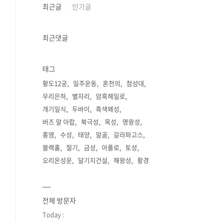
최근글
인기글
최근댓글
태그
황도12궁
일주운동
혼천의
첨성대
우리은하
별자리
암흑헤일로
개기일식
두바이
흑색왜성
버즈 알 아랍
북극성
목성
명왕성
홍염
수성
태양
알골
갈라파고스
블랙홀
절기
금성
아폴로
토성
오리온성운
달기지건설
해왕성
황경
전체 방문자
Today :