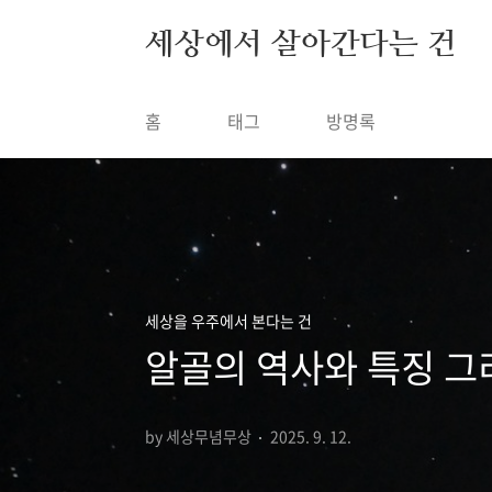
본문 바로가기
세상에서 살아간다는 건
홈
태그
방명록
세상을 우주에서 본다는 건
알골의 역사와 특징 그
by 세상무념무상
2025. 9. 12.