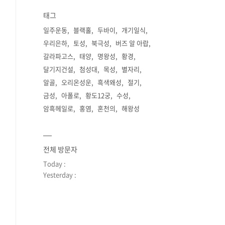
태그
일주운동
블랙홀
두바이
개기일식
우리은하
토성
북극성
버즈 알 아랍
갈라파고스
태양
명왕성
황경
달기지건설
첨성대
목성
별자리
알골
오리온성운
흑색왜성
절기
금성
아폴로
황도12궁
수성
암흑헤일로
홍염
혼천의
해왕성
전체 방문자
Today :
Yesterday :