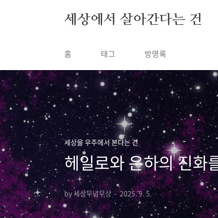
본문 바로가기
세상에서 살아간다는 건
홈
태그
방명록
세상을 우주에서 본다는 건
헤일로와 은하의 진화를
by 세상무념무상
2025. 9. 5.