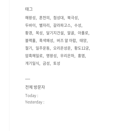
태그
해왕성
혼천의
첨성대
북극성
두바이
별자리
갈라파고스
수성
황경
목성
달기지건설
알골
아폴로
블랙홀
흑색왜성
버즈 알 아랍
태양
절기
일주운동
오리온성운
황도12궁
암흑헤일로
명왕성
우리은하
홍염
개기일식
금성
토성
전체 방문자
Today :
Yesterday :